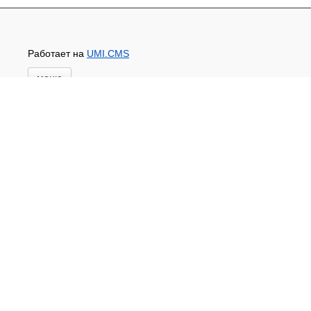
Работает на
UMI.CMS
меню
Главная
Новости и акции
Доставка и оплата
Контакты
ПЕРЕЧЕНЬ УСЛУГ
Каталог
ГИДРОИЗОЛЯЦИЯ БЕТОНА
КЛЕИ
ОБРАБОТКА ПОВЕРХНОСТЕЙ, ДЕРЕВА
НОВОГОДНЕЕ
Туризм и отдых
САДОВЫЙ ИНВЕНТАРЬ
ШТОРЫ РУЛОННЫЕ
ХОЗЯЙСТВЕННОЕ
КИРПИЧ
САНТЕХНИКА