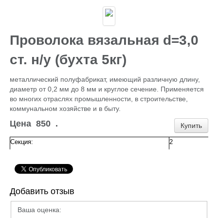
Каталог
ГИДРОИЗОЛЯЦИЯ БЕТОНА
КЛЕИ
ОБРАБОТКА ПОВЕРХНОСТЕЙ, ДЕРЕВА
Проволока вязальная d=3,0
НОВОГОДНЕЕ
Туризм и отдых
ст. н/у (бухта 5кг)
САДОВЫЙ ИНВЕНТАРЬ
ШТОРЫ РУЛОННЫЕ
металлический полуфабрикат, имеющий различную длину,
ХОЗЯЙСТВЕННОЕ
диаметр от 0,2 мм до 8 мм и круглое сечение. Применяется
КИРПИЧ
во многих отраслях промышленности, в строительстве,
САНТЕХНИКА
коммунальном хозяйстве и в быту.
АНТИСЕПТИКИ
КЛЕЕНКА ПВХ
Цена
850
.
Купить
БИТУМ.МАСТИКА
САЙДИНГ, цоколь, доборка
Секция:
2
Потолок Армстронг
ПЕЧНОЕ
Пленка п/э, суфы, тэнты
ЛЮКИ Д/СЕПТ.
ПРОФИЛИ для гипсокартона,КРАБЫ,ПОДВЕСЫ
Добавить отзыв
ЖБИ (КОЛЬЦА,ПЛИТЫ,СТОЛБЫ)
ЕВРОШТАКЕТНИК
Ваша оценка:
ПРОВОЛОКА