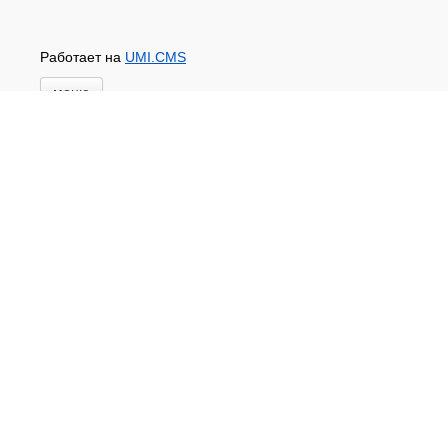
Работает на
UMI.CMS
меню
Главная
Новости и акции
Доставка и оплата
Контакты
ПЕРЕЧЕНЬ УСЛУГ
Каталог
ГИДРОИЗОЛЯЦИЯ БЕТОНА
КЛЕИ
ОБРАБОТКА ПОВЕРХНОСТЕЙ, ДЕРЕВА
НОВОГОДНЕЕ
Туризм и отдых
САДОВЫЙ ИНВЕНТАРЬ
ШТОРЫ РУЛОННЫЕ
ХОЗЯЙСТВЕННОЕ
КИРПИЧ
САНТЕХНИКА
АНТИСЕПТИКИ