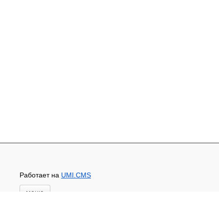
Работает на
UMI.CMS
меню
Главная
Новости и акции