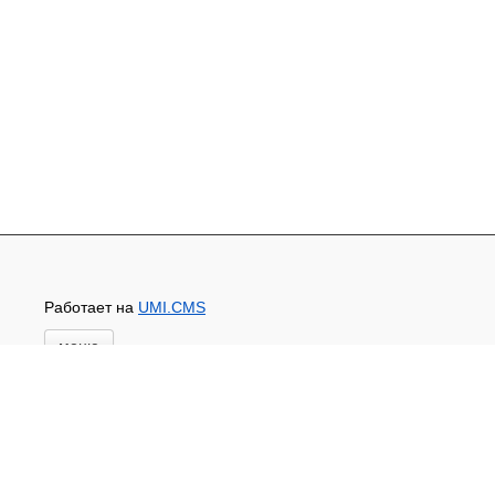
Работает на
UMI.CMS
меню
Главная
Новости и акции
Доставка и оплата
Контакты
ПЕРЕЧЕНЬ УСЛУГ
Каталог