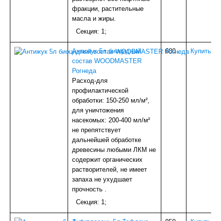
фракции, растительные
масла и жиры.
Секция: 1;
Антижук 5л биоцидный
680
.
Купить
состав WOODMASTER
Рогнеда
Расход-для
профилактической
обработки: 150-250 мл/м²,
для уничтожения
насекомых: 200-400 мл/м²
не препятствует
дальнейшей обработке
древесины любыми ЛКМ не
содержит органических
растворителей, не имеет
запаха не ухудшает
прочность .
Секция: 1;