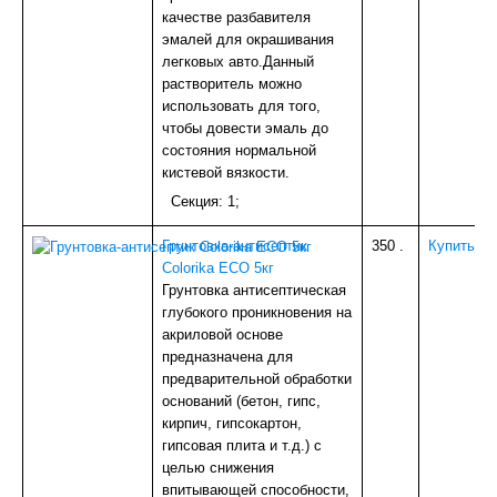
ПЛИТКА-КАФЕЛЬ
качестве разбавителя
СТЕКЛО
эмалей для окрашивания
ЛИСТОВОЙ ГИПСОВЫЙ МАТЕРИАЛ
легковых авто.Данный
БЛОКИ ДЛЯ СТРОИТЕЛЬСТВА
растворитель можно
МЕТИЗЫ
использовать для того,
КРАСКА
чтобы довести эмаль до
Тюбинги, ледянки
состояния нормальной
УЦЕНКА
кистевой вязкости.
Наши ПРОЕКТЫ
Секция: 1;
Грунтовка-антисептик
350
.
Купить
Colorika ECO 5кг
Грунтовка антисептическая
глубокого проникновения на
акриловой основе
предназначена для
предварительной обработки
оснований (бетон, гипс,
кирпич, гипсокартон,
гипсовая плита и т.д.) с
целью снижения
впитывающей способности,