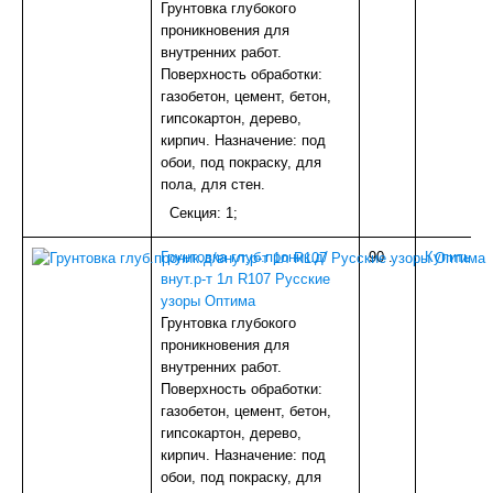
Грунтовка глубокого
ИЗОЛЯЦИЯ
проникновения для
БЕТОНОСМЕСИТЕЛИ
внутренних работ.
КОЗЫРЬКИ
Поверхность обработки:
СЫПУЧИЕ МАТЕРИАЛЫ
газобетон, цемент, бетон,
ПАНЕЛИ ПВХ,МДФ
гипсокартон, дерево,
А/Ц ИЗДЕЛИЯ
кирпич. Назначение: под
ДЕРЕВ.ИЗДЕЛИЯ
обои, под покраску, для
УТЕПЛИТЕЛЬ
пола, для стен.
НАПОЛЬНОЕ ПВХ (доборка)
Секция: 1;
САДОВОЕ
ДВЕРИ И КОМПЛ.
Грунтовка глуб.проник.д/
90
.
Купить
ВОДОСТОЧКА ПЛАСТИК
внут.р-т 1л R107 Русские
ТЕПЛИЦЫ,ПАРНИКИ
узоры Оптима
МЕТАЛЛ
Грунтовка глубокого
СЕТКА
проникновения для
НАПОЛЬНЫЙ ОТДЕЛОЧНЫЙ МАТЕРИАЛ
внутренних работ.
ВОДОСТОЧКА ОЦИНК.
Поверхность обработки:
ПОТОЛОЧНОЕ ПВХ (плинтуса,уголки)
газобетон, цемент, бетон,
КРОВЛЯ и КОМПЛЕКТУЮЩИЕ
гипсокартон, дерево,
ПЛИТКА ТРОТУАРНАЯ
кирпич. Назначение: под
СПЕЦОДЕЖДА и СИЗ
обои, под покраску, для
ПЛЕНКА С/КЛ