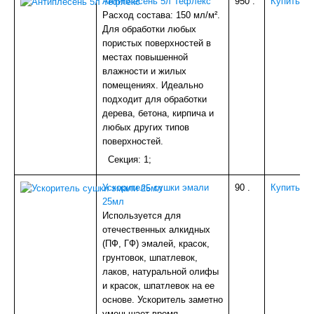
Антиплесень 5л Тефлекс
950
.
Купить
Расход состава: 150 мл/м².
Для обработки любых
пористых поверхностей в
местах повышенной
влажности и жилых
помещениях. Идеально
подходит для обработки
дерева, бетона, кирпича и
любых других типов
поверхностей.
Секция: 1;
Ускоритель сушки эмали
90
.
Купить
25мл
Используется для
отечественных алкидных
(ПФ, ГФ) эмалей, красок,
грунтовок, шпатлевок,
лаков, натуральной олифы
и красок, шпатлевок на ее
основе. Ускоритель заметно
уменьшает время