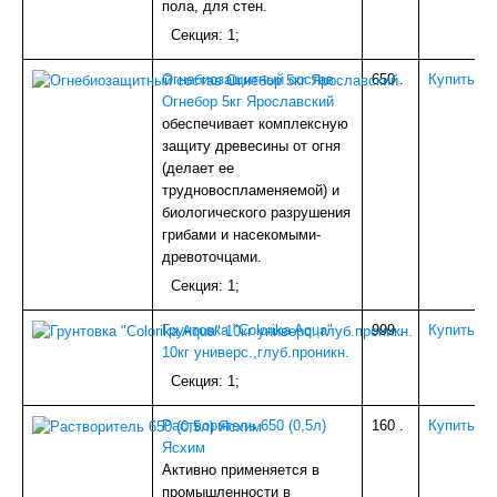
пола, для стен.
ГРУНТОВКА, БЕТОНКОНТАКТ, МАСТИКА
КАРНИЗЫ
Секция: 1;
ЭЛЕКТРИКА
ОБОИ
Огнебиозащитный состав
650
.
Купить
Фото-обои
Огнебор 5кг Ярославский
ИНСТРУМЕНТ
обеспечивает комплексную
РАСТВОРИТЕЛИ, АНТИСЕПТИКИ
защиту древесины от огня
ПОТОЛОЧНОЕ ПВХ (ПЛИТКА,РОЗЕТКИ,УГ.ЭЛ)
(делает ее
АЛЮМИНИЙ
трудновоспламеняемой) и
НАПОЛЬНОЕ (ПОРОГИ)
биологического разрушения
УПЛОТНИТЕЛИ,УТЕПЛИТЕЛИ
грибами и насекомыми-
МОЗАИКА,ФАРТУКИ
древоточцами.
ГЕРМЕТИКИ
Секция: 1;
ШТОРЫ
СКОТЧИ,ЛЕНТЫ КЛЕЯЩИЕ
Грунтовка "Colorika Aqua"
999
.
Купить
ГАЗОВОЕ
10кг универс.,глуб.проникн.
МАСЛА, СМАЗКИ
Секция: 1;
СВАРОЧ.ПРИНАДЛЕЖНОСТИ
ШПАТЛЕВКА
Растворитель 650 (0,5л)
160
.
Купить
ВЕНТИЛЯЦИЯ
Ясхим
Мебельная отделка
Активно применяется в
МЕТАЛЛОРУКАВА
промышленности в