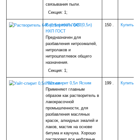
связывания пыли.
Секция: 1;
Растворитель 646 (0,5л)
150
.
Купить
НХП ГОСТ
Предназначен для
разбавления нитроэмалей,
нитролаков и
нитрошпатлевок общего
назначения.
Секция: 1;
Уайт-спирит 0,5л Ясхим
199
.
Купить
Применяют главным
образом как растворитель в
лакокрасочной
промышленности, для
разбавления масляных
красок, алкидных эмалей и
лаков, мастик на основе
битума и каучука. Хорошо
растворяет все нефтяные