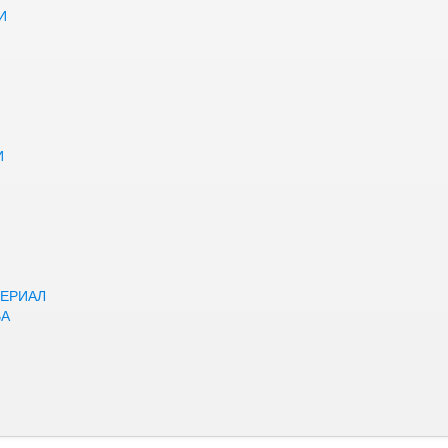
И
И
ЕРИАЛ
ВА