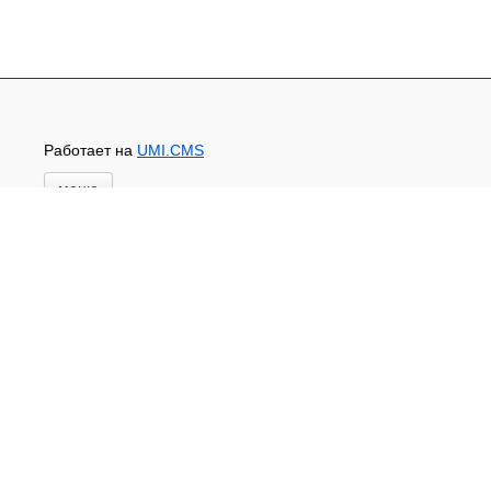
Работает на
UMI.CMS
меню
Главная
Новости и акции
Доставка и оплата
Контакты
ПЕРЕЧЕНЬ УСЛУГ
Каталог
ГИДРОИЗОЛЯЦИЯ БЕТОНА
КЛЕИ
ОБРАБОТКА ПОВЕРХНОСТЕЙ, ДЕРЕВА
НОВОГОДНЕЕ
Туризм и отдых
САДОВЫЙ ИНВЕНТАРЬ
ШТОРЫ РУЛОННЫЕ