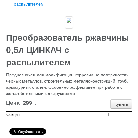
Каталог
распылителем
ГИДРОИЗОЛЯЦИЯ БЕТОНА
КЛЕИ
ОБРАБОТКА ПОВЕРХНОСТЕЙ, ДЕРЕВА
НОВОГОДНЕЕ
Туризм и отдых
Преобразователь ржавчины
САДОВЫЙ ИНВЕНТАРЬ
ШТОРЫ РУЛОННЫЕ
0,5л ЦИНКАЧ с
ХОЗЯЙСТВЕННОЕ
КИРПИЧ
распылителем
САНТЕХНИКА
АНТИСЕПТИКИ
Предназначен для модификации коррозии на поверхностях
КЛЕЕНКА ПВХ
черных металлов, строительных металлоконструкций, труб,
БИТУМ.МАСТИКА
арматурных сталей. Особенно эффективен при работе с
САЙДИНГ, цоколь, доборка
железобетонными конструкциями.
Потолок Армстронг
ПЕЧНОЕ
Цена
299
.
Купить
Пленка п/э, суфы, тэнты
ЛЮКИ Д/СЕПТ.
Секция:
1
ПРОФИЛИ для гипсокартона,КРАБЫ,ПОДВЕСЫ
ЖБИ (КОЛЬЦА,ПЛИТЫ,СТОЛБЫ)
ЕВРОШТАКЕТНИК
ПРОВОЛОКА