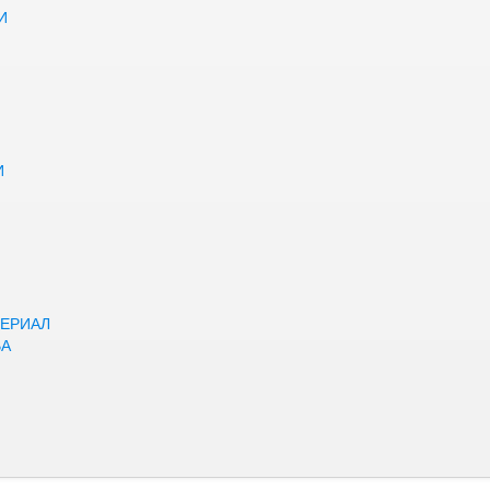
И
И
ЕРИАЛ
ВА