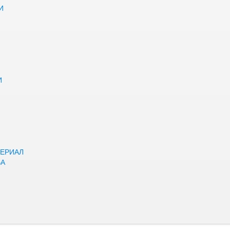
И
И
ЕРИАЛ
ВА