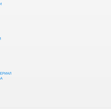
И
И
ЕРИАЛ
ВА