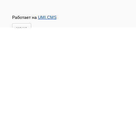
Работает на
UMI.CMS
меню
Главная
Новости и акции
Доставка и оплата
Контакты
ПЕРЕЧЕНЬ УСЛУГ
Каталог
ГИДРОИЗОЛЯЦИЯ БЕТОНА
КЛЕИ
ОБРАБОТКА ПОВЕРХНОСТЕЙ, ДЕРЕВА
НОВОГОДНЕЕ
Туризм и отдых
САДОВЫЙ ИНВЕНТАРЬ
ШТОРЫ РУЛОННЫЕ
ХОЗЯЙСТВЕННОЕ
КИРПИЧ
САНТЕХНИКА
АНТИСЕПТИКИ