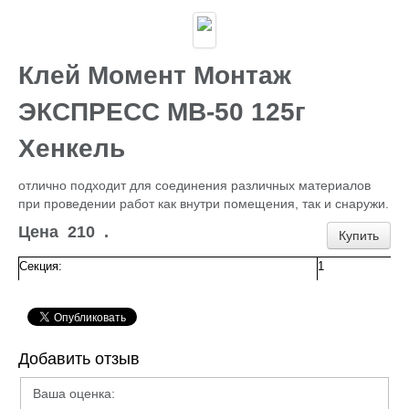
Каталог
ГИДРОИЗОЛЯЦИЯ БЕТОНА
КЛЕИ
ОБРАБОТКА ПОВЕРХНОСТЕЙ, ДЕРЕВА
Клей Момент Монтаж
НОВОГОДНЕЕ
Туризм и отдых
ЭКСПРЕСС МВ-50 125г
САДОВЫЙ ИНВЕНТАРЬ
ШТОРЫ РУЛОННЫЕ
Хенкель
ХОЗЯЙСТВЕННОЕ
КИРПИЧ
отлично подходит для соединения различных материалов
САНТЕХНИКА
при проведении работ как внутри помещения, так и снаружи.
АНТИСЕПТИКИ
КЛЕЕНКА ПВХ
Цена
210
.
Купить
БИТУМ.МАСТИКА
САЙДИНГ, цоколь, доборка
Секция:
1
Потолок Армстронг
ПЕЧНОЕ
Пленка п/э, суфы, тэнты
ЛЮКИ Д/СЕПТ.
ПРОФИЛИ для гипсокартона,КРАБЫ,ПОДВЕСЫ
Добавить отзыв
ЖБИ (КОЛЬЦА,ПЛИТЫ,СТОЛБЫ)
ЕВРОШТАКЕТНИК
Ваша оценка:
ПРОВОЛОКА