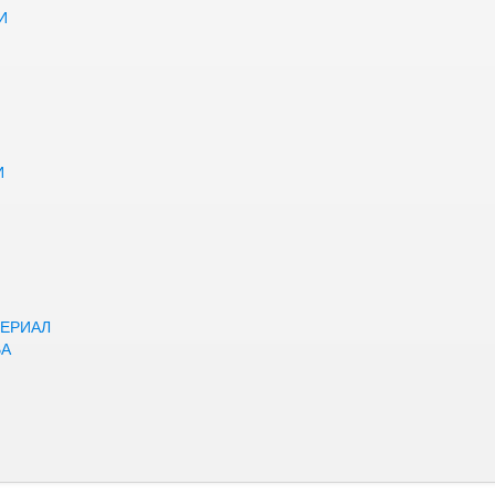
И
И
ЕРИАЛ
ВА