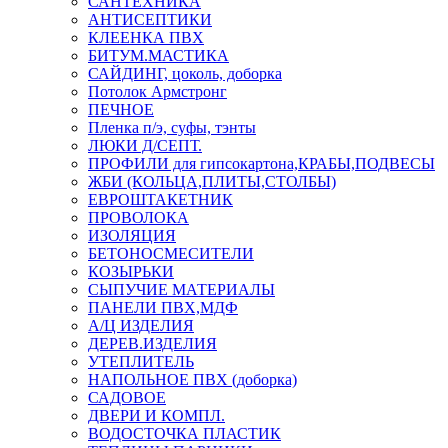
САНТЕХНИКА
АНТИСЕПТИКИ
КЛЕЕНКА ПВХ
БИТУМ.МАСТИКА
САЙДИНГ, цоколь, доборка
Потолок Армстронг
ПЕЧНОЕ
Пленка п/э, суфы, тэнты
ЛЮКИ Д/СЕПТ.
ПРОФИЛИ для гипсокартона,КРАБЫ,ПОДВЕСЫ
ЖБИ (КОЛЬЦА,ПЛИТЫ,СТОЛБЫ)
ЕВРОШТАКЕТНИК
ПРОВОЛОКА
ИЗОЛЯЦИЯ
БЕТОНОСМЕСИТЕЛИ
КОЗЫРЬКИ
СЫПУЧИЕ МАТЕРИАЛЫ
ПАНЕЛИ ПВХ,МДФ
А/Ц ИЗДЕЛИЯ
ДЕРЕВ.ИЗДЕЛИЯ
УТЕПЛИТЕЛЬ
НАПОЛЬНОЕ ПВХ (доборка)
САДОВОЕ
ДВЕРИ И КОМПЛ.
ВОДОСТОЧКА ПЛАСТИК