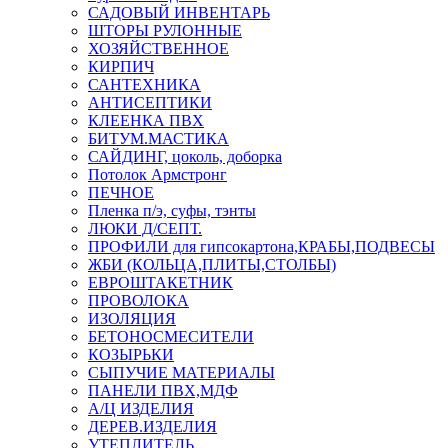
САДОВЫЙ ИНВЕНТАРЬ
ШТОРЫ РУЛОННЫЕ
ХОЗЯЙСТВЕННОЕ
КИРПИЧ
САНТЕХНИКА
АНТИСЕПТИКИ
КЛЕЕНКА ПВХ
БИТУМ.МАСТИКА
САЙДИНГ, цоколь, доборка
Потолок Армстронг
ПЕЧНОЕ
Пленка п/э, суфы, тэнты
ЛЮКИ Д/СЕПТ.
ПРОФИЛИ для гипсокартона,КРАБЫ,ПОДВЕСЫ
ЖБИ (КОЛЬЦА,ПЛИТЫ,СТОЛБЫ)
ЕВРОШТАКЕТНИК
ПРОВОЛОКА
ИЗОЛЯЦИЯ
БЕТОНОСМЕСИТЕЛИ
КОЗЫРЬКИ
СЫПУЧИЕ МАТЕРИАЛЫ
ПАНЕЛИ ПВХ,МДФ
А/Ц ИЗДЕЛИЯ
ДЕРЕВ.ИЗДЕЛИЯ
УТЕПЛИТЕЛЬ