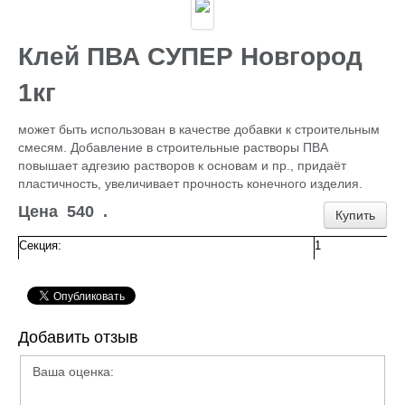
Каталог
ГИДРОИЗОЛЯЦИЯ БЕТОНА
КЛЕИ
Клей ПВА СУПЕР Новгород
ОБРАБОТКА ПОВЕРХНОСТЕЙ, ДЕРЕВА
НОВОГОДНЕЕ
1кг
Туризм и отдых
САДОВЫЙ ИНВЕНТАРЬ
может быть использован в качестве добавки к строительным
ШТОРЫ РУЛОННЫЕ
смесям. Добавление в строительные растворы ПВА
ХОЗЯЙСТВЕННОЕ
повышает адгезию растворов к основам и пр., придаёт
КИРПИЧ
пластичность, увеличивает прочность конечного изделия.
САНТЕХНИКА
АНТИСЕПТИКИ
Цена
540
.
Купить
КЛЕЕНКА ПВХ
БИТУМ.МАСТИКА
Секция:
1
САЙДИНГ, цоколь, доборка
Потолок Армстронг
ПЕЧНОЕ
Пленка п/э, суфы, тэнты
ЛЮКИ Д/СЕПТ.
Добавить отзыв
ПРОФИЛИ для гипсокартона,КРАБЫ,ПОДВЕСЫ
ЖБИ (КОЛЬЦА,ПЛИТЫ,СТОЛБЫ)
Ваша оценка:
ЕВРОШТАКЕТНИК
ПРОВОЛОКА