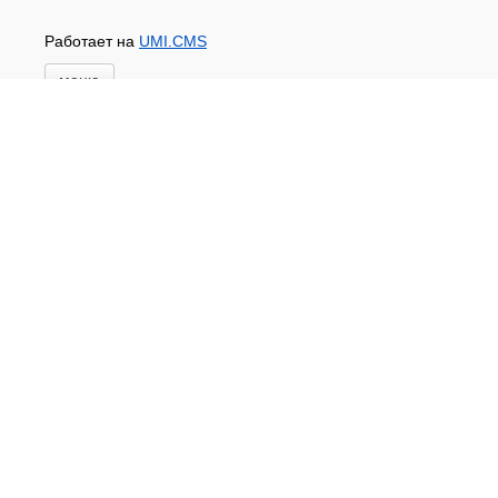
Работает на
UMI.CMS
меню
Главная
Новости и акции
Доставка и оплата
Контакты
ПЕРЕЧЕНЬ УСЛУГ
Каталог
ГИДРОИЗОЛЯЦИЯ БЕТОНА
КЛЕИ
ОБРАБОТКА ПОВЕРХНОСТЕЙ, ДЕРЕВА
НОВОГОДНЕЕ
Туризм и отдых
САДОВЫЙ ИНВЕНТАРЬ
ШТОРЫ РУЛОННЫЕ
ХОЗЯЙСТВЕННОЕ
КИРПИЧ
САНТЕХНИКА
АНТИСЕПТИКИ
КЛЕЕНКА ПВХ