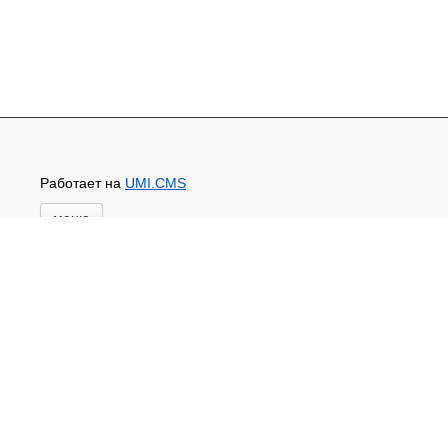
Работает на
UMI.CMS
меню
Главная
Новости и акции
Доставка и оплата
Контакты
ПЕРЕЧЕНЬ УСЛУГ
Каталог
ГИДРОИЗОЛЯЦИЯ БЕТОНА
КЛЕИ
ОБРАБОТКА ПОВЕРХНОСТЕЙ, ДЕРЕВА
НОВОГОДНЕЕ
Туризм и отдых