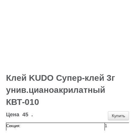
ПЛИТКА-КАФЕЛЬ
СТЕКЛО
ЛИСТОВОЙ ГИПСОВЫЙ МАТЕРИАЛ
БЛОКИ ДЛЯ СТРОИТЕЛЬСТВА
МЕТИЗЫ
КРАСКА
Тюбинги, ледянки
УЦЕНКА
Наши ПРОЕКТЫ
Клей KUDO Супер-клей 3г
унив.цианоакрилатный
КВТ-010
Цена
45
.
Купить
Секция:
1