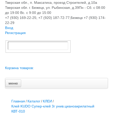
Тверская обл., п. Максатиха, проезд Строителей, д.10а
Тверская обл. г. Бежецк, ул. Рыбинская, д.39
Пн - Сб. с 08:00
до 19:00 Вс. с 9:00 до 15:00
+7 (930) 169-22-25; +7 (920) 187-72-77;Бежецк +7 (930) 174-
22-29
Вход
Регистрация
Корзина товаров:
меню
Главная
Новости и акции
Доставка и оплата
Главная
/
Каталог
/
КЛЕИ
/
Контакты
Клей KUDO Супер-клей 3г унив.цианоакрилатный
ПЕРЕЧЕНЬ УСЛУГ
КВТ-010