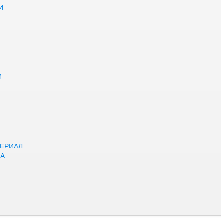
И
И
ЕРИАЛ
ВА