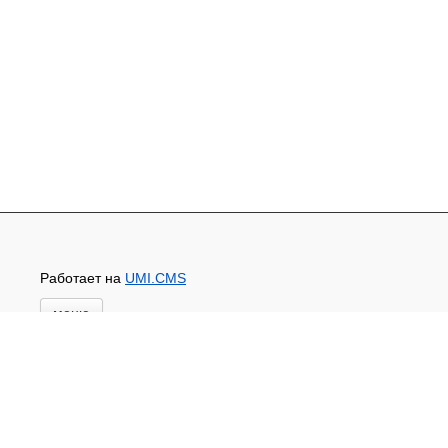
Работает на
UMI.CMS
меню
Главная
Новости и акции
Доставка и оплата
Контакты
ПЕРЕЧЕНЬ УСЛУГ
Каталог