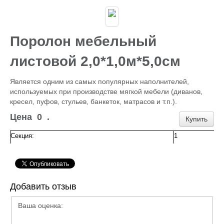
Каталог
ГИДРОИЗОЛЯЦИЯ БЕТОНА
КЛЕИ
ОБРАБОТКА ПОВЕРХНОСТЕЙ, ДЕРЕВА
Поролон мебельный
НОВОГОДНЕЕ
Туризм и отдых
листовой 2,0*1,0м*5,0см
САДОВЫЙ ИНВЕНТАРЬ
ШТОРЫ РУЛОННЫЕ
Является одним из самых популярных наполнителей,
ХОЗЯЙСТВЕННОЕ
используемых при производстве мягкой мебели (диванов,
КИРПИЧ
кресел, пуфов, стульев, банкеток, матрасов и т.п.).
САНТЕХНИКА
АНТИСЕПТИКИ
Цена
0
.
Купить
КЛЕЕНКА ПВХ
БИТУМ.МАСТИКА
Секция:
1
САЙДИНГ, цоколь, доборка
Потолок Армстронг
ПЕЧНОЕ
Пленка п/э, суфы, тэнты
ЛЮКИ Д/СЕПТ.
Добавить отзыв
ПРОФИЛИ для гипсокартона,КРАБЫ,ПОДВЕСЫ
ЖБИ (КОЛЬЦА,ПЛИТЫ,СТОЛБЫ)
Ваша оценка:
ЕВРОШТАКЕТНИК
ПРОВОЛОКА