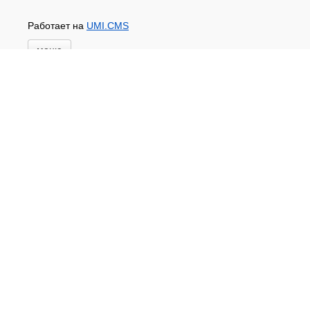
Работает на
UMI.CMS
меню
Главная
Новости и акции
Доставка и оплата
Контакты
ПЕРЕЧЕНЬ УСЛУГ
Каталог
ГИДРОИЗОЛЯЦИЯ БЕТОНА
КЛЕИ
ОБРАБОТКА ПОВЕРХНОСТЕЙ, ДЕРЕВА
НОВОГОДНЕЕ
Туризм и отдых
САДОВЫЙ ИНВЕНТАРЬ
ШТОРЫ РУЛОННЫЕ
ХОЗЯЙСТВЕННОЕ
КИРПИЧ
САНТЕХНИКА
АНТИСЕПТИКИ
КЛЕЕНКА ПВХ