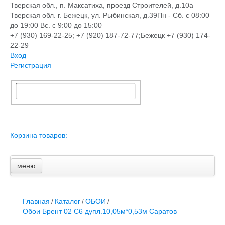
Тверская обл., п. Максатиха, проезд Строителей, д.10а
Тверская обл. г. Бежецк, ул. Рыбинская, д.39
Пн - Сб. с 08:00
до 19:00 Вс. с 9:00 до 15:00
+7 (930) 169-22-25; +7 (920) 187-72-77;Бежецк +7 (930) 174-
22-29
Вход
Регистрация
Корзина товаров:
меню
Главная
Новости и акции
Доставка и оплата
Главная
/
Каталог
/
ОБОИ
/
Контакты
Обои Брент 02 С6 дупл.10,05м*0,53м Саратов
ПЕРЕЧЕНЬ УСЛУГ