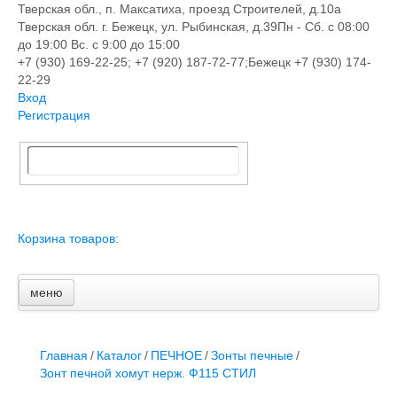
Тверская обл., п. Максатиха, проезд Строителей, д.10а
Тверская обл. г. Бежецк, ул. Рыбинская, д.39
Пн - Сб. с 08:00
до 19:00 Вс. с 9:00 до 15:00
+7 (930) 169-22-25; +7 (920) 187-72-77;Бежецк +7 (930) 174-
22-29
Вход
Регистрация
Корзина товаров:
меню
Главная
Новости и акции
Доставка и оплата
Главная
/
Каталог
/
ПЕЧНОЕ
/
Зонты печные
/
Контакты
Зонт печной хомут нерж. Ф115 СТИЛ
ПЕРЕЧЕНЬ УСЛУГ