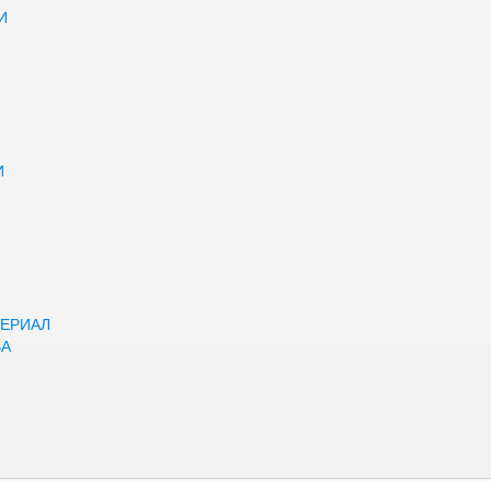
И
И
ЕРИАЛ
ВА