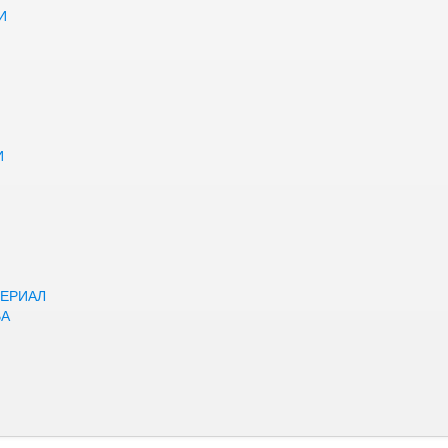
И
И
ЕРИАЛ
ВА