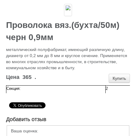
Каталог
ГИДРОИЗОЛЯЦИЯ БЕТОНА
КЛЕИ
ОБРАБОТКА ПОВЕРХНОСТЕЙ, ДЕРЕВА
Проволока вяз.(бухта/50м)
НОВОГОДНЕЕ
Туризм и отдых
черн 0,9мм
САДОВЫЙ ИНВЕНТАРЬ
ШТОРЫ РУЛОННЫЕ
металлический полуфабрикат, имеющий различную длину,
ХОЗЯЙСТВЕННОЕ
диаметр от 0,2 мм до 8 мм и круглое сечение. Применяется
КИРПИЧ
во многих отраслях промышленности, в строительстве,
САНТЕХНИКА
коммунальном хозяйстве и в быту.
АНТИСЕПТИКИ
КЛЕЕНКА ПВХ
Цена
365
.
Купить
БИТУМ.МАСТИКА
САЙДИНГ, цоколь, доборка
Секция:
2
Потолок Армстронг
ПЕЧНОЕ
Пленка п/э, суфы, тэнты
ЛЮКИ Д/СЕПТ.
ПРОФИЛИ для гипсокартона,КРАБЫ,ПОДВЕСЫ
Добавить отзыв
ЖБИ (КОЛЬЦА,ПЛИТЫ,СТОЛБЫ)
ЕВРОШТАКЕТНИК
Ваша оценка:
ПРОВОЛОКА