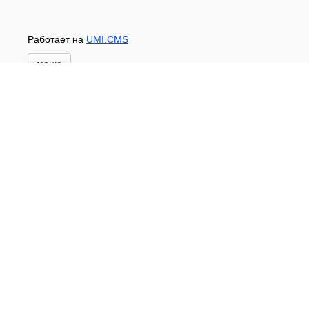
Работает на
UMI.CMS
меню
Главная
Новости и акции
Доставка и оплата
Контакты
ПЕРЕЧЕНЬ УСЛУГ
Каталог
ГИДРОИЗОЛЯЦИЯ БЕТОНА
КЛЕИ
ОБРАБОТКА ПОВЕРХНОСТЕЙ, ДЕРЕВА
НОВОГОДНЕЕ
Туризм и отдых
САДОВЫЙ ИНВЕНТАРЬ
ШТОРЫ РУЛОННЫЕ
ХОЗЯЙСТВЕННОЕ
КИРПИЧ
САНТЕХНИКА
АНТИСЕПТИКИ