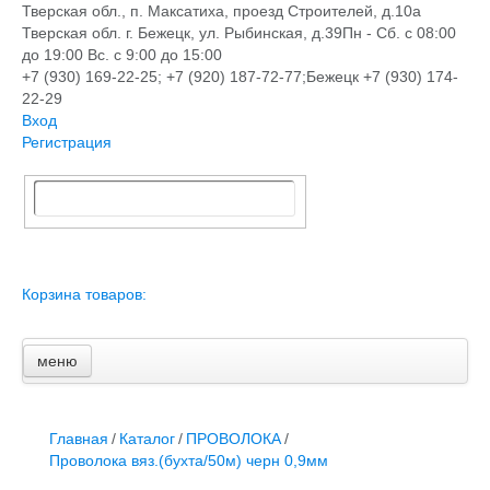
Тверская обл., п. Максатиха, проезд Строителей, д.10а
Тверская обл. г. Бежецк, ул. Рыбинская, д.39
Пн - Сб. с 08:00
до 19:00 Вс. с 9:00 до 15:00
+7 (930) 169-22-25; +7 (920) 187-72-77;Бежецк +7 (930) 174-
22-29
Вход
Регистрация
Корзина товаров:
меню
Главная
Новости и акции
Доставка и оплата
Главная
/
Каталог
/
ПРОВОЛОКА
/
Контакты
Проволока вяз.(бухта/50м) черн 0,9мм
ПЕРЕЧЕНЬ УСЛУГ