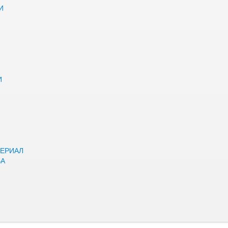
И
И
ЕРИАЛ
ВА