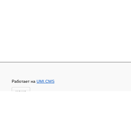
Работает на
UMI.CMS
меню
Главная
Новости и акции
Доставка и оплата
Контакты
ПЕРЕЧЕНЬ УСЛУГ
Каталог