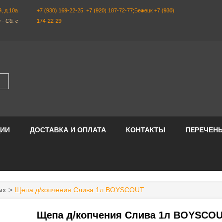
, д.10а
+7 (930) 169-22-25; +7 (920) 187-72-77;Бежецк +7 (930)
 - Сб. с
174-22-29
ЦИИ
ДОСТАВКА И ОПЛАТА
КОНТАКТЫ
ПЕРЕЧЕНЬ
ых
Щепа д/копчения Слива 1л BOYSCOUT
Щепа д/копчения Слива 1л BOYSCO