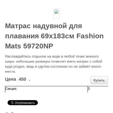
Каталог
ГИДРОИЗОЛЯЦИЯ БЕТОНА
КЛЕИ
ОБРАБОТКА ПОВЕРХНОСТЕЙ, ДЕРЕВА
НОВОГОДНЕЕ
Матрас надувной для
Туризм и отдых
САДОВЫЙ ИНВЕНТАРЬ
плавания 69х183см Fashion
ШТОРЫ РУЛОННЫЕ
ХОЗЯЙСТВЕННОЕ
Mats 59720NP
КИРПИЧ
САНТЕХНИКА
Наслаждайтесь отдыхом на воде в любой точке земного
АНТИСЕПТИКИ
шара: небольшие размеры позволят взять матрас с собой
КЛЕЕНКА ПВХ
куда угодно, ведь в сдутом состоянии он не займёт много
БИТУМ.МАСТИКА
места.
САЙДИНГ, цоколь, доборка
Потолок Армстронг
Цена
450
.
Купить
ПЕЧНОЕ
Пленка п/э, суфы, тэнты
Секция:
3
ЛЮКИ Д/СЕПТ.
ПРОФИЛИ для гипсокартона,КРАБЫ,ПОДВЕСЫ
ЖБИ (КОЛЬЦА,ПЛИТЫ,СТОЛБЫ)
ЕВРОШТАКЕТНИК
ПРОВОЛОКА