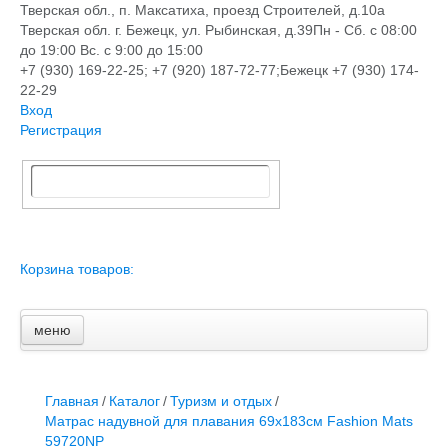
Тверская обл., п. Максатиха, проезд Строителей, д.10а
Тверская обл. г. Бежецк, ул. Рыбинская, д.39
Пн - Сб. с 08:00
до 19:00 Вс. с 9:00 до 15:00
+7 (930) 169-22-25; +7 (920) 187-72-77;Бежецк +7 (930) 174-
22-29
Вход
Регистрация
Корзина товаров:
меню
Главная
Новости и акции
Доставка и оплата
Главная
/
Каталог
/
Туризм и отдых
/
Контакты
Матрас надувной для плавания 69х183см Fashion Mats
ПЕРЕЧЕНЬ УСЛУГ
59720NP