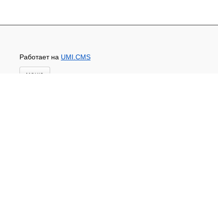
Работает на
UMI.CMS
меню
Главная
Новости и акции
Доставка и оплата
Контакты
ПЕРЕЧЕНЬ УСЛУГ
Каталог
ГИДРОИЗОЛЯЦИЯ БЕТОНА
КЛЕИ
ОБРАБОТКА ПОВЕРХНОСТЕЙ, ДЕРЕВА
НОВОГОДНЕЕ
Туризм и отдых
САДОВЫЙ ИНВЕНТАРЬ
ШТОРЫ РУЛОННЫЕ
ХОЗЯЙСТВЕННОЕ