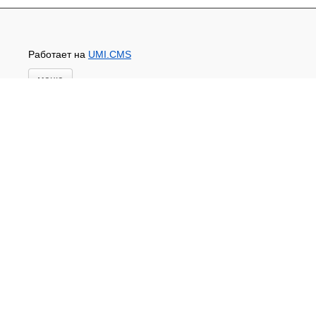
Работает на
UMI.CMS
меню
Главная
Новости и акции
Доставка и оплата
Контакты
ПЕРЕЧЕНЬ УСЛУГ
Каталог
ГИДРОИЗОЛЯЦИЯ БЕТОНА
КЛЕИ
ОБРАБОТКА ПОВЕРХНОСТЕЙ, ДЕРЕВА
НОВОГОДНЕЕ
Туризм и отдых
САДОВЫЙ ИНВЕНТАРЬ
ШТОРЫ РУЛОННЫЕ
ХОЗЯЙСТВЕННОЕ
КИРПИЧ
САНТЕХНИКА