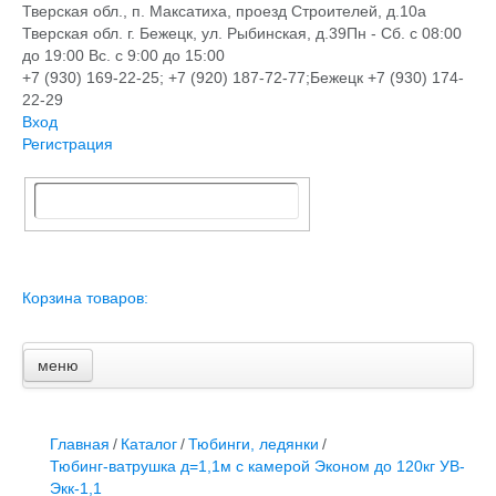
Тверская обл., п. Максатиха, проезд Строителей, д.10а
Тверская обл. г. Бежецк, ул. Рыбинская, д.39
Пн - Сб. с 08:00
до 19:00 Вс. с 9:00 до 15:00
+7 (930) 169-22-25; +7 (920) 187-72-77;Бежецк +7 (930) 174-
22-29
Вход
Регистрация
Корзина товаров:
меню
Главная
Новости и акции
Доставка и оплата
Главная
/
Каталог
/
Тюбинги, ледянки
/
Контакты
Тюбинг-ватрушка д=1,1м с камерой Эконом до 120кг УВ-
ПЕРЕЧЕНЬ УСЛУГ
Экк-1,1