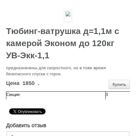
Каталог
ГИДРОИЗОЛЯЦИЯ БЕТОНА
КЛЕИ
ОБРАБОТКА ПОВЕРХНОСТЕЙ, ДЕРЕВА
НОВОГОДНЕЕ
Тюбинг-ватрушка д=1,1м с
Туризм и отдых
САДОВЫЙ ИНВЕНТАРЬ
камерой Эконом до 120кг
ШТОРЫ РУЛОННЫЕ
ХОЗЯЙСТВЕННОЕ
УВ-Экк-1,1
КИРПИЧ
САНТЕХНИКА
предназначены для скоростного, но в тоже время
АНТИСЕПТИКИ
безопасного спуска с горок.
КЛЕЕНКА ПВХ
БИТУМ.МАСТИКА
Цена
1850
.
Купить
САЙДИНГ, цоколь, доборка
Потолок Армстронг
Секция:
3
ПЕЧНОЕ
Пленка п/э, суфы, тэнты
ЛЮКИ Д/СЕПТ.
ПРОФИЛИ для гипсокартона,КРАБЫ,ПОДВЕСЫ
ЖБИ (КОЛЬЦА,ПЛИТЫ,СТОЛБЫ)
Добавить отзыв
ЕВРОШТАКЕТНИК
ПРОВОЛОКА