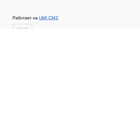
Работает на
UMI.CMS
меню
Главная
Новости и акции
Доставка и оплата
Контакты
ПЕРЕЧЕНЬ УСЛУГ
Каталог
ГИДРОИЗОЛЯЦИЯ БЕТОНА
КЛЕИ
ОБРАБОТКА ПОВЕРХНОСТЕЙ, ДЕРЕВА
НОВОГОДНЕЕ
Туризм и отдых
САДОВЫЙ ИНВЕНТАРЬ
ШТОРЫ РУЛОННЫЕ
ХОЗЯЙСТВЕННОЕ
КИРПИЧ
САНТЕХНИКА
АНТИСЕПТИКИ