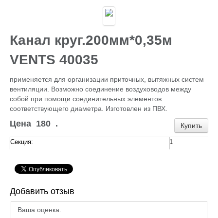
Каталог
ГИДРОИЗОЛЯЦИЯ БЕТОНА
КЛЕИ
ОБРАБОТКА ПОВЕРХНОСТЕЙ, ДЕРЕВА
Канал круг.200мм*0,35м
НОВОГОДНЕЕ
Туризм и отдых
VENTS 40035
САДОВЫЙ ИНВЕНТАРЬ
ШТОРЫ РУЛОННЫЕ
применяется для организации приточных, вытяжных систем
ХОЗЯЙСТВЕННОЕ
вентиляции. Возможно соединение воздуховодов между
КИРПИЧ
собой при помощи соединительных элементов
САНТЕХНИКА
соответствующего диаметра. Изготовлен из ПВХ.
АНТИСЕПТИКИ
КЛЕЕНКА ПВХ
Цена
180
.
Купить
БИТУМ.МАСТИКА
САЙДИНГ, цоколь, доборка
Секция:
1
Потолок Армстронг
ПЕЧНОЕ
Пленка п/э, суфы, тэнты
ЛЮКИ Д/СЕПТ.
ПРОФИЛИ для гипсокартона,КРАБЫ,ПОДВЕСЫ
Добавить отзыв
ЖБИ (КОЛЬЦА,ПЛИТЫ,СТОЛБЫ)
ЕВРОШТАКЕТНИК
Ваша оценка:
ПРОВОЛОКА