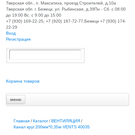
Тверская обл., п. Максатиха, проезд Строителей, д.10а
Тверская обл. г. Бежецк, ул. Рыбинская, д.39
Пн - Сб. с 08:00
до 19:00 Вс. с 9:00 до 15:00
+7 (930) 169-22-25; +7 (920) 187-72-77;Бежецк +7 (930) 174-
22-29
Вход
Регистрация
Корзина товаров:
меню
Главная
Новости и акции
Доставка и оплата
Главная
/
Каталог
/
ВЕНТИЛЯЦИЯ
/
Контакты
Канал круг.200мм*0,35м VENTS 40035
ПЕРЕЧЕНЬ УСЛУГ