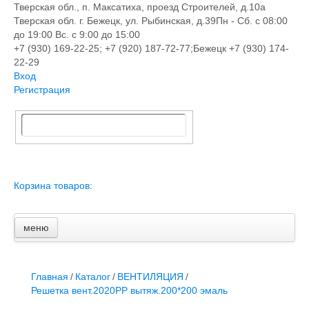
Тверская обл., п. Максатиха, проезд Строителей, д.10а
Тверская обл. г. Бежецк, ул. Рыбинская, д.39
Пн - Сб. с 08:00
до 19:00 Вс. с 9:00 до 15:00
+7 (930) 169-22-25; +7 (920) 187-72-77;Бежецк +7 (930) 174-
22-29
Вход
Регистрация
Корзина товаров:
меню
Главная
Новости и акции
Доставка и оплата
Главная
/
Каталог
/
ВЕНТИЛЯЦИЯ
/
Контакты
Решетка вент.2020РР вытяж.200*200 эмаль
ПЕРЕЧЕНЬ УСЛУГ