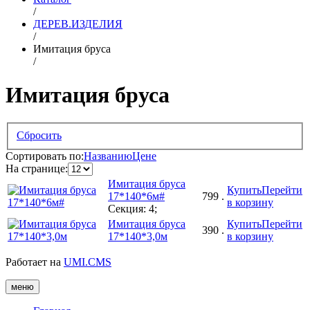
/
ДЕРЕВ.ИЗДЕЛИЯ
/
Имитация бруса
/
Имитация бруса
Сбросить
Сортировать по:
Названию
Цене
На странице:
Имитация бруса
Купить
Перейти
17*140*6м#
799
.
в корзину
Секция: 4;
Имитация бруса
Купить
Перейти
390
.
17*140*3,0м
в корзину
Работает на
UMI.CMS
меню