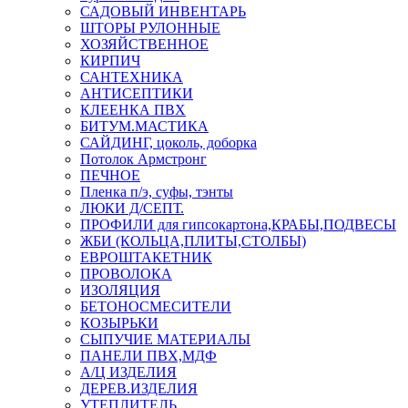
САДОВЫЙ ИНВЕНТАРЬ
ШТОРЫ РУЛОННЫЕ
ХОЗЯЙСТВЕННОЕ
КИРПИЧ
САНТЕХНИКА
АНТИСЕПТИКИ
КЛЕЕНКА ПВХ
БИТУМ.МАСТИКА
САЙДИНГ, цоколь, доборка
Потолок Армстронг
ПЕЧНОЕ
Пленка п/э, суфы, тэнты
ЛЮКИ Д/СЕПТ.
ПРОФИЛИ для гипсокартона,КРАБЫ,ПОДВЕСЫ
ЖБИ (КОЛЬЦА,ПЛИТЫ,СТОЛБЫ)
ЕВРОШТАКЕТНИК
ПРОВОЛОКА
ИЗОЛЯЦИЯ
БЕТОНОСМЕСИТЕЛИ
КОЗЫРЬКИ
СЫПУЧИЕ МАТЕРИАЛЫ
ПАНЕЛИ ПВХ,МДФ
А/Ц ИЗДЕЛИЯ
ДЕРЕВ.ИЗДЕЛИЯ
УТЕПЛИТЕЛЬ