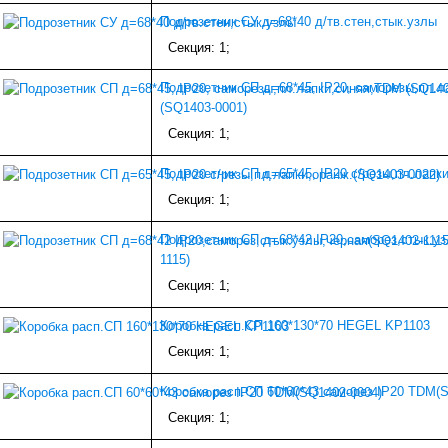
Подрозетник СУ д=68*40 д/тв.стен,стык.узлы
Секция: 1;
Подрозетник СП д=68*45, IP20, саморезы,пл.
(SQ1403-0001)
Секция: 1;
Подрозетник СП д=65*45, IP20 с/резы,пл.лапк
Секция: 1;
Подрозетник СП д=68*42 IP20,саморез,стык.у
1115)
Секция: 1;
Коробка расп.СП 160*130*70 HEGEL KP1103
Секция: 1;
Коробка расп.СП 60*60*43 саморез IP20 TDM(
Секция: 1;