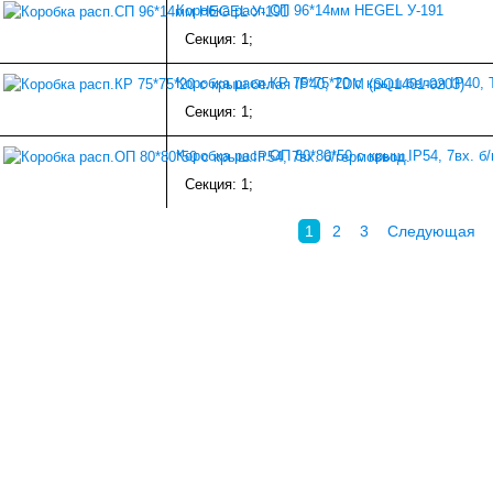
Коробка расп.СП 96*14мм HEGEL У-191
Секция: 1;
Коробка расп.КР 75*75*20 c крыш.белая IP40,
Секция: 1;
Коробка расп.ОП 80*80*50 с крыш.IP54, 7вх. б
Секция: 1;
1
2
3
Следующая