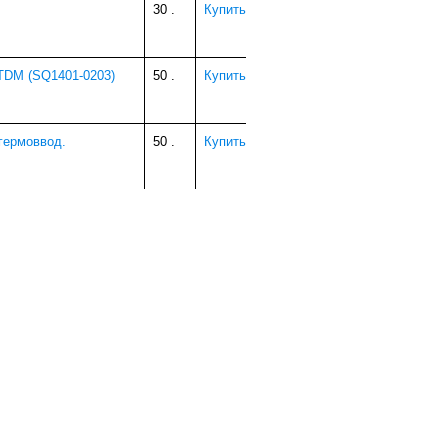
30
.
Купить
 TDM (SQ1401-0203)
50
.
Купить
/гермоввод.
50
.
Купить