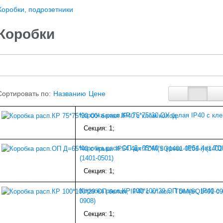
Коробки, подрозетники
Коробки
Сортировать по:
Названию
Цене
Коробка расп.КР 75*75*30 ОУ белая IP40 с кле
Секция: 1;
Коробка расп.ОП Д=65*40 с крыш. IP54.4вх.TD
(1401-0501)
Секция: 1;
Коробка расп.КР 100*100*29 ОП белая, IP40 с
0908)
Секция: 1;