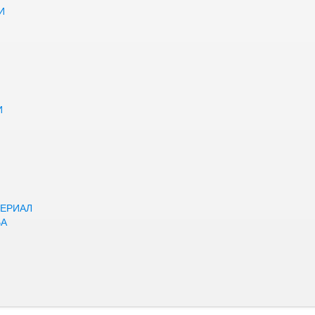
И
И
ЕРИАЛ
ВА