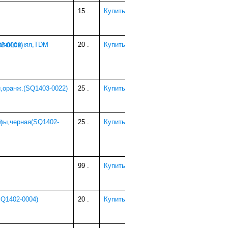
15
.
Купить
лапки,синяя,TDM
20
.
Купить
и,оранж.(SQ1403-0022)
25
.
Купить
злы,черная(SQ1402-
25
.
Купить
99
.
Купить
SQ1402-0004)
20
.
Купить