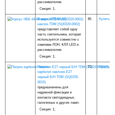
рассеивателем.
ИЗОЛЯЦИЯ
Секция: 1;
БЕТОНОСМЕСИТЕЛИ
КОЗЫРЬКИ
Корпус НББ 64-60
85
.
Купить
СЫПУЧИЕ МАТЕРИАЛЫ
наклон.TDM (SQ0320-0002)
ПАНЕЛИ ПВХ,МДФ
представляет собой одну
А/Ц ИЗДЕЛИЯ
часть светильника, которая
ДЕРЕВ.ИЗДЕЛИЯ
используется совместно с
УТЕПЛИТЕЛЬ
лампами ЛОН, КЛЛ LED и
НАПОЛЬНОЕ ПВХ (доборка)
рассеивателем.
САДОВОЕ
ДВЕРИ И КОМПЛ.
Секция: 1;
ВОДОСТОЧКА ПЛАСТИК
ТЕПЛИЦЫ,ПАРНИКИ
Патрон
70
.
Купить
МЕТАЛЛ
карболит.наклонн.E27
СЕТКА
черный Б/Н TDM (SQ0335-
НАПОЛЬНЫЙ ОТДЕЛОЧНЫЙ МАТЕРИАЛ
0015)
ВОДОСТОЧКА ОЦИНК.
предназначены для
ПОТОЛОЧНОЕ ПВХ (плинтуса,уголки)
надежной фиксации и
КРОВЛЯ и КОМПЛЕКТУЮЩИЕ
контакта светодиодных,
ПЛИТКА ТРОТУАРНАЯ
галогенных и других ламп.
СПЕЦОДЕЖДА и СИЗ
Секция: 1;
ПЛЕНКА С/КЛ