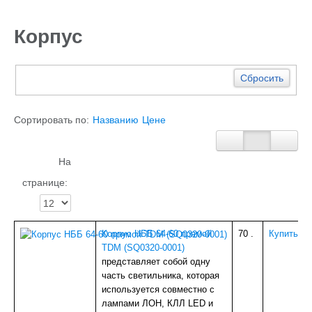
Каталог
ГИДРОИЗОЛЯЦИЯ БЕТОНА
Корпус
КЛЕИ
ОБРАБОТКА ПОВЕРХНОСТЕЙ, ДЕРЕВА
НОВОГОДНЕЕ
Туризм и отдых
Сбросить
САДОВЫЙ ИНВЕНТАРЬ
ШТОРЫ РУЛОННЫЕ
ХОЗЯЙСТВЕННОЕ
Сортировать по:
Названию
Цене
КИРПИЧ
САНТЕХНИКА
АНТИСЕПТИКИ
На
КЛЕЕНКА ПВХ
странице:
БИТУМ.МАСТИКА
САЙДИНГ, цоколь, доборка
Потолок Армстронг
ПЕЧНОЕ
Корпус НББ 64-60 прямой
70
.
Купить
Пленка п/э, суфы, тэнты
TDM (SQ0320-0001)
ЛЮКИ Д/СЕПТ.
представляет собой одну
ПРОФИЛИ для гипсокартона,КРАБЫ,ПОДВЕСЫ
часть светильника, которая
ЖБИ (КОЛЬЦА,ПЛИТЫ,СТОЛБЫ)
используется совместно с
ЕВРОШТАКЕТНИК
лампами ЛОН, КЛЛ LED и
ПРОВОЛОКА