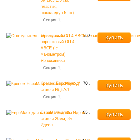
59*19,5*2,5 см,
пластик,
шоколад(уп.5 шт)
Секция: 1;
Огнетушитель
950
.
Купить
порошковый ОП-4
АВСЕ ( с
манометром)
Ярпожинвест
Секция: 1;
Крепеж ЕвроМаяк д/
70
.
Купить
стяжки ИДЕАЛ
Секция: 1;
ЕвроМаяк для
85
.
Купить
стяжки 20мм, 3м
Идеал