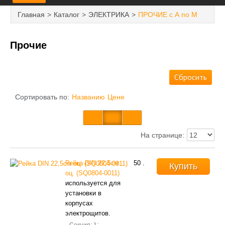
ГЛАВНАЯ
Главная
Каталог
ЭЛЕКТРИКА
ПРОЧИЕ с А по М
НОВОСТИ И АКЦИИ
Прочие
ДОСТАВКА И ОПЛАТА
Сбросить
КОНТАКТЫ
Сортировать по:
Названию
Цене
ПЕРЕЧЕНЬ УСЛУГ
КАТАЛОГ
На странице:
НАШИ ПРОЕКТЫ
Рейка DIN 22,5см
50
.
Купить
оц. (SQ0804-0011)
используется для
установки в
корпусах
электрощитов.