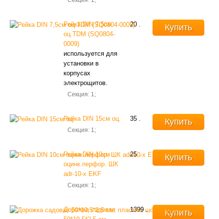
Секция: 1;
Рейка DIN 7,5см
20
.
Купить
оц.ТDM (SQ0804-
0009)
используется для
установки в
корпусах
электрощитов.
Секция: 1;
Рейка DIN 15см оц.
35
.
Купить
Секция: 1;
Рейка DIN 10см
25
.
Купить
оцинк.перфор. ШК
adr-10-x EKF
Секция: 1;
Дорожка садовая
1399
.
Купить