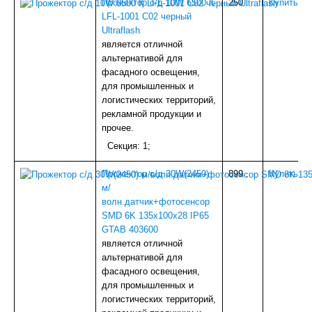
Прожектор с/д 10W 6500 К
250
.
Купить
LFL-1001 C02 черный
Ultraflash
является отличной
альтернативой для
фасадного освещения,
для промышленных и
логистических территорий,
рекламной продукции и
прочее.
Секция: 1;
Прожектор с/д 30W(2450)
899
.
Купить
м/
волн.датчик+фотосенсор
SMD 6K 135x100x28 IP65
GTAB 403600
является отличной
альтернативой для
фасадного освещения,
для промышленных и
логистических территорий,