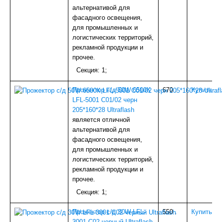
ПЛИТКА-КАФЕЛЬ
альтернативой для
СТЕКЛО
фасадного освещения,
ЛИСТОВОЙ ГИПСОВЫЙ МАТЕРИАЛ
для промышленных и
БЛОКИ ДЛЯ СТРОИТЕЛЬСТВА
логистических территорий,
МЕТИЗЫ
рекламной продукции и
КРАСКА
прочее.
Тюбинги, ледянки
Секция: 1;
УЦЕНКА
Наши ПРОЕКТЫ
Прожектор с/д 50W 6500К
670
.
Купить
LFL-5001 C01/02 черн
205*160*28 Ultraflash
является отличной
альтернативой для
фасадного освещения,
для промышленных и
логистических территорий,
рекламной продукции и
прочее.
Секция: 1;
Прожектор с/д 30W LFL-
550
.
Купить
3001 C02 черный Ultraflash