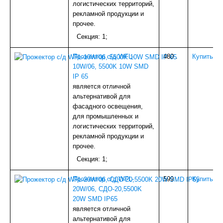
логистических территорий,
ИЗОЛЯЦИЯ
рекламной продукции и
БЕТОНОСМЕСИТЕЛИ
прочее.
КОЗЫРЬКИ
Секция: 1;
СЫПУЧИЕ МАТЕРИАЛЫ
ПАНЕЛИ ПВХ,МДФ
Прожектор с/д WFL-
480
.
Купить
А/Ц ИЗДЕЛИЯ
10W/06, 5500K 10W SMD
ДЕРЕВ.ИЗДЕЛИЯ
IP 65
УТЕПЛИТЕЛЬ
является отличной
НАПОЛЬНОЕ ПВХ (доборка)
альтернативой для
САДОВОЕ
фасадного освещения,
ДВЕРИ И КОМПЛ.
для промышленных и
ВОДОСТОЧКА ПЛАСТИК
логистических территорий,
ТЕПЛИЦЫ,ПАРНИКИ
рекламной продукции и
МЕТАЛЛ
прочее.
СЕТКА
НАПОЛЬНЫЙ ОТДЕЛОЧНЫЙ МАТЕРИАЛ
Секция: 1;
ВОДОСТОЧКА ОЦИНК.
ПОТОЛОЧНОЕ ПВХ (плинтуса,уголки)
Прожектор с/д WFL-
599
.
Купить
КРОВЛЯ и КОМПЛЕКТУЮЩИЕ
20W/06, СДО-20,5500K
ПЛИТКА ТРОТУАРНАЯ
20W SMD IP65
СПЕЦОДЕЖДА и СИЗ
является отличной
ПЛЕНКА С/КЛ
альтернативой для