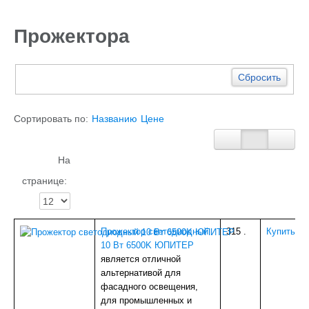
Каталог
ГИДРОИЗОЛЯЦИЯ БЕТОНА
Прожектора
КЛЕИ
ОБРАБОТКА ПОВЕРХНОСТЕЙ, ДЕРЕВА
НОВОГОДНЕЕ
Туризм и отдых
Сбросить
САДОВЫЙ ИНВЕНТАРЬ
ШТОРЫ РУЛОННЫЕ
ХОЗЯЙСТВЕННОЕ
Сортировать по:
Названию
Цене
КИРПИЧ
САНТЕХНИКА
АНТИСЕПТИКИ
На
КЛЕЕНКА ПВХ
странице:
БИТУМ.МАСТИКА
САЙДИНГ, цоколь, доборка
Потолок Армстронг
ПЕЧНОЕ
Прожектор светодиодный
315
.
Купить
Пленка п/э, суфы, тэнты
10 Вт 6500K ЮПИТЕР
ЛЮКИ Д/СЕПТ.
является отличной
ПРОФИЛИ для гипсокартона,КРАБЫ,ПОДВЕСЫ
альтернативой для
ЖБИ (КОЛЬЦА,ПЛИТЫ,СТОЛБЫ)
фасадного освещения,
ЕВРОШТАКЕТНИК
для промышленных и
ПРОВОЛОКА