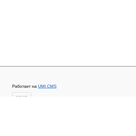
Работает на
UMI.CMS
меню
Главная
Новости и акции
Доставка и оплата
Контакты
ПЕРЕЧЕНЬ УСЛУГ
Каталог