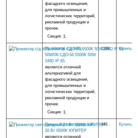
ГРУНТОВКА, БЕТОНКОНТАКТ, МАСТИКА
фасадного освещения,
КАРНИЗЫ
для промышленных и
ЭЛЕКТРИКА
логистических территорий,
ОБОИ
рекламной продукции и
Фото-обои
прочее.
ИНСТРУМЕНТ
Секция: 1;
РАСТВОРИТЕЛИ, АНТИСЕПТИКИ
ПОТОЛОЧНОЕ ПВХ (ПЛИТКА,РОЗЕТКИ,УГ.ЭЛ)
Прожектор с/д WFL-
1199
.
Купить
АЛЮМИНИЙ
50W/06 СДО-50,5500K 50W
НАПОЛЬНОЕ (ПОРОГИ)
SMD IP 65
УПЛОТНИТЕЛИ,УТЕПЛИТЕЛИ
является отличной
МОЗАИКА,ФАРТУКИ
альтернативой для
ГЕРМЕТИКИ
фасадного освещения,
ШТОРЫ
для промышленных и
СКОТЧИ,ЛЕНТЫ КЛЕЯЩИЕ
логистических территорий,
ГАЗОВОЕ
рекламной продукции и
МАСЛА, СМАЗКИ
прочее.
СВАРОЧ.ПРИНАДЛЕЖНОСТИ
Секция: 1;
ШПАТЛЕВКА
ВЕНТИЛЯЦИЯ
Прожектор светодиодный
445
.
Купить
Мебельная отделка
20 Вт 6500K ЮПИТЕР
МЕТАЛЛОРУКАВА
является отличной