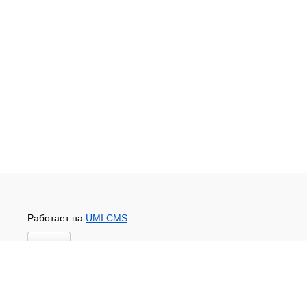
Работает на
UMI.CMS
меню
Главная
Новости и акции
Доставка и оплата
Контакты