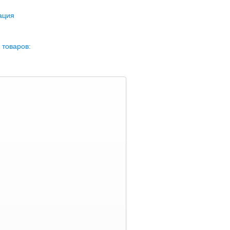
ация
 товаров: