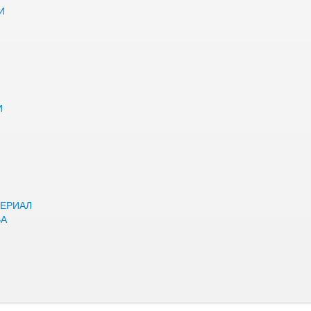
И
И
ЕРИАЛ
ВА