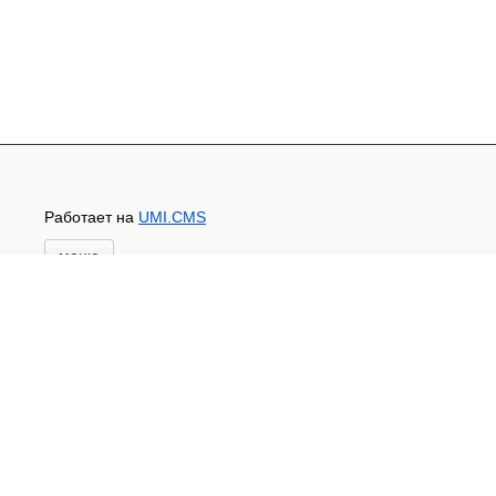
Работает на
UMI.CMS
меню
Главная
Новости и акции
Доставка и оплата
Контакты
ПЕРЕЧЕНЬ УСЛУГ
Каталог
ГИДРОИЗОЛЯЦИЯ БЕТОНА
КЛЕИ
ОБРАБОТКА ПОВЕРХНОСТЕЙ, ДЕРЕВА
НОВОГОДНЕЕ