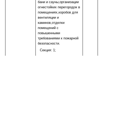
бани и сауны,организации
ИЗОЛЯЦИЯ
огнестойких перегородок в
БЕТОНОСМЕСИТЕЛИ
помещениях,коробов для
КОЗЫРЬКИ
вентиляции и
СЫПУЧИЕ МАТЕРИАЛЫ
каминов,отделки
ПАНЕЛИ ПВХ,МДФ
помещений с
А/Ц ИЗДЕЛИЯ
повышенными
ДЕРЕВ.ИЗДЕЛИЯ
требованиями к пожарной
УТЕПЛИТЕЛЬ
безопасности.
НАПОЛЬНОЕ ПВХ (доборка)
Секция: 1;
САДОВОЕ
ДВЕРИ И КОМПЛ.
ВОДОСТОЧКА ПЛАСТИК
ТЕПЛИЦЫ,ПАРНИКИ
МЕТАЛЛ
СЕТКА
НАПОЛЬНЫЙ ОТДЕЛОЧНЫЙ МАТЕРИАЛ
ВОДОСТОЧКА ОЦИНК.
ПОТОЛОЧНОЕ ПВХ (плинтуса,уголки)
КРОВЛЯ и КОМПЛЕКТУЮЩИЕ
ПЛИТКА ТРОТУАРНАЯ
СПЕЦОДЕЖДА и СИЗ
ПЛЕНКА С/КЛ