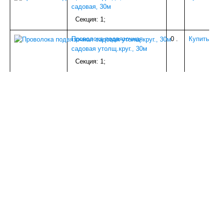
садовая, 30м
ИЗОЛЯЦИЯ
БЕТОНОСМЕСИТЕЛИ
Секция: 1;
КОЗЫРЬКИ
СЫПУЧИЕ МАТЕРИАЛЫ
Проволока подвязочная
0
.
Купить
ПАНЕЛИ ПВХ,МДФ
садовая утолщ.круг., 30м
А/Ц ИЗДЕЛИЯ
Секция: 1;
ДЕРЕВ.ИЗДЕЛИЯ
УТЕПЛИТЕЛЬ
НАПОЛЬНОЕ ПВХ (доборка)
САДОВОЕ
ДВЕРИ И КОМПЛ.
ВОДОСТОЧКА ПЛАСТИК
ТЕПЛИЦЫ,ПАРНИКИ
МЕТАЛЛ
СЕТКА
НАПОЛЬНЫЙ ОТДЕЛОЧНЫЙ МАТЕРИАЛ
ВОДОСТОЧКА ОЦИНК.
ПОТОЛОЧНОЕ ПВХ (плинтуса,уголки)
КРОВЛЯ и КОМПЛЕКТУЮЩИЕ
ПЛИТКА ТРОТУАРНАЯ
СПЕЦОДЕЖДА и СИЗ
ПЛЕНКА С/КЛ