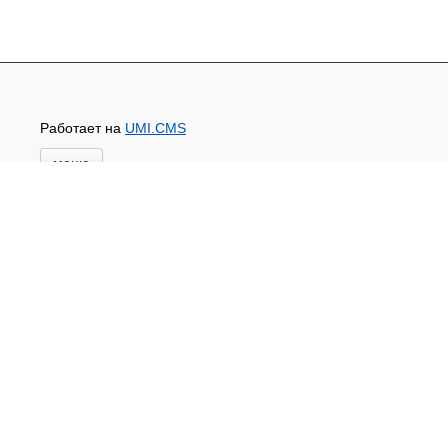
Работает на
UMI.CMS
меню
Главная
Новости и акции
Доставка и оплата
Контакты
ПЕРЕЧЕНЬ УСЛУГ
Каталог
ГИДРОИЗОЛЯЦИЯ БЕТОНА
КЛЕИ
ОБРАБОТКА ПОВЕРХНОСТЕЙ, ДЕРЕВА
НОВОГОДНЕЕ
Туризм и отдых
САДОВЫЙ ИНВЕНТАРЬ
ШТОРЫ РУЛОННЫЕ