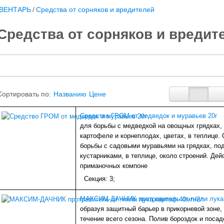
ВЕНТАРЬ
/
Средства от сорняков и вредителей
Средства от сорняков и вредит
Сортировать по:
Названию
Цене
Средство ГРОМ от медведок и муравьев 20г
для борьбы с медведкой на овощных грядках,
картофеле и корнеплодах, цветах, в теплице.
борьбы с садовыми муравьями на грядках, по
кустарниками, в теплице, около строений. Дейс
приманочных компоне
Секция: 3;
МАКСИМ-ДАЧНИК протравитель от гнили лука
образуя защитный барьер в прикорневой зоне,
течение всего сезона. Полив бороздок и поса