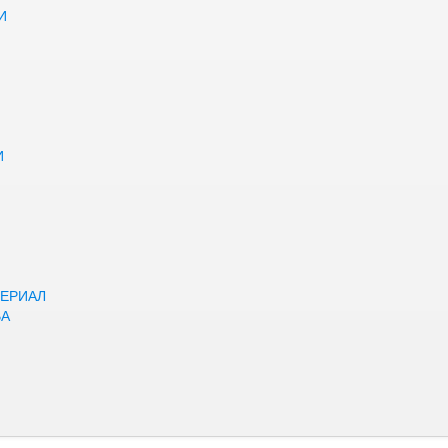
И
И
ЕРИАЛ
ВА