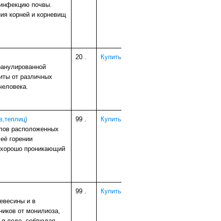
зинфекцию почвы.
ия корней и корневищ
20
.
Купить
ранулированной
иты от различных
человека.
в,теплиц)
99
.
Купить
алов расположенных
 её горении
, хорошо проникающий
99
.
Купить
евесины и в
ников от монилиоза,
 в воде, соблюдая