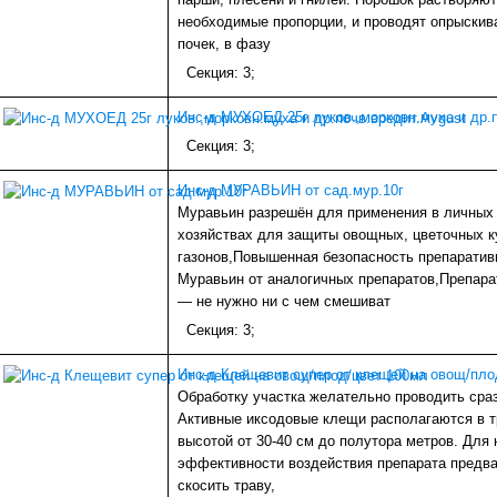
необходимые пропорции, и проводят опрыскив
почек, в фазу
Секция: 3;
Инс-д МУХОЕД 25г луков.,морковн.муха и др.п
Секция: 3;
Инс-д МУРАВЬИН от сад.мур.10г
Муравьин разрешён для применения в личных
хозяйствах для защиты овощных, цветочных к
газонов,Повышенная безопасность препарати
Муравьин от аналогичных препаратов,Препара
— не нужно ни с чем смешиват
Секция: 3;
Инс-д Клещевит супер от клещей на овощ/пло
Обработку участка желательно проводить сраз
Активные иксодовые клещи располагаются в тр
высотой от 30-40 см до полутора метров. Для
эффективности воздействия препарата предв
скосить траву,