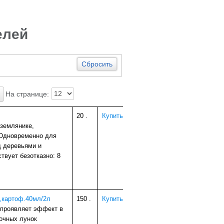
елей
Сбросить
На странице:
20
.
Купить
 землянике,
 Одновременно для
д деревьями и
твует безотказно: 8
,картоф.40мл/2л
150
.
Купить
 проявляет эффект в
дочных лунок