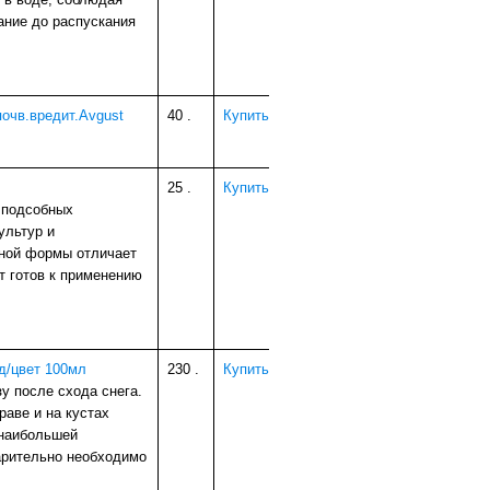
ание до распускания
очв.вредит.Avgust
40
.
Купить
25
.
Купить
 подсобных
ультур и
вной формы отличает
т готов к применению
д/цвет 100мл
230
.
Купить
у после схода снега.
аве и на кустах
 наибольшей
арительно необходимо