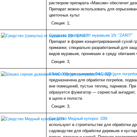
раствором препарата «Максим» обеспечит де
Препарат можно использовать для опрыскиван
цветочных культ
Секция: 1;
Средство (гранулы) от муравьев 10г "ZARIT"
Препарат в форме концентрированной сухой г
приманки, специально разработанный для защ
видов муравьев, проникших в среду обитания 
Секция: 3;
Шашка серная дымовая ФАС 300г(для погребо
предназначена для обработки погребов, подв
вне помещений, пустых теплиц, парников. При
образуется фумигатор — сернистый ангидрит
в щели и полости.
Секция: 3;
Средство Медный купорос 100г
используют в строительстве для обработки др
садоводстве для обработки деревьев и кустар
парши, плесени и гнилей. Порошок растворяют