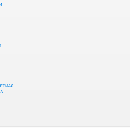
И
И
ЕРИАЛ
ВА