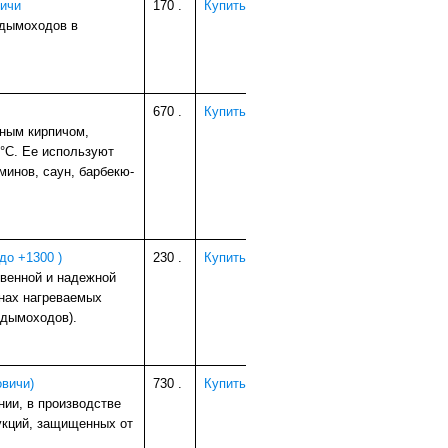
вичи
170
.
Купить
 дымоходов в
670
.
Купить
ным кирпичом,
°С. Ее используют
минов, саун, барбекю-
до +1300 )
230
.
Купить
твенной и надежной
онах нагреваемых
 дымоходов).
овичи)
730
.
Купить
нии, в производстве
укций, защищенных от