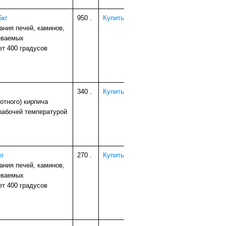
5кг
950
.
Купить
ания печей, каминов,
реваемых
ет 400 градусов
340
.
Купить
отного) кирпича
рабочей температурой
кг
270
.
Купить
ания печей, каминов,
реваемых
ет 400 градусов