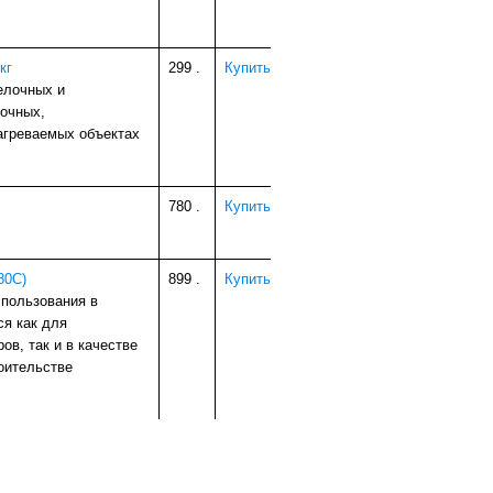
кг
299
.
Купить
елочных и
вочных,
агреваемых объектах
780
.
Купить
80С)
899
.
Купить
спользования в
ся как для
ов, так и в качестве
оительстве