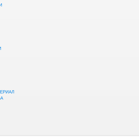
И
И
ЕРИАЛ
ВА