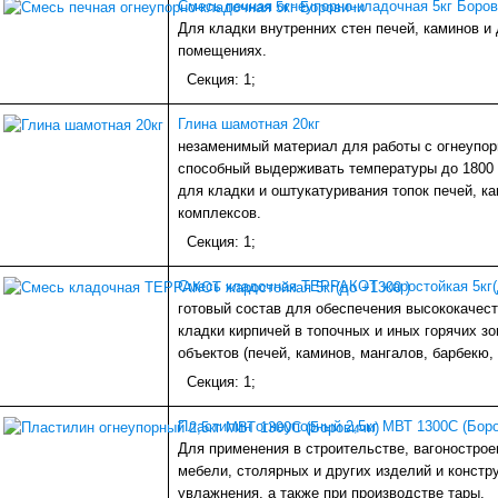
Смесь печная огнеупорно-кладочная 5кг Боро
Для кладки внутренних стен печей, каминов и
помещениях.
Секция: 1;
Глина шамотная 20кг
незаменимый материал для работы с огнеупор
способный выдерживать температуры до 1800 
для кладки и оштукатуривания топок печей, ка
комплексов.
Секция: 1;
Смесь кладочная ТЕРРАКОТ жаростойкая 5кг(
готовый состав для обеспечения высококачес
кладки кирпичей в топочных и иных горячих з
объектов (печей, каминов, мангалов, барбекю,
Секция: 1;
Пластилин огнеупорный 2,5кг МВТ 1300С (Бор
Для применения в строительстве, вагонострое
мебели, столярных и других изделий и констр
увлажнения, а также при производстве тары.