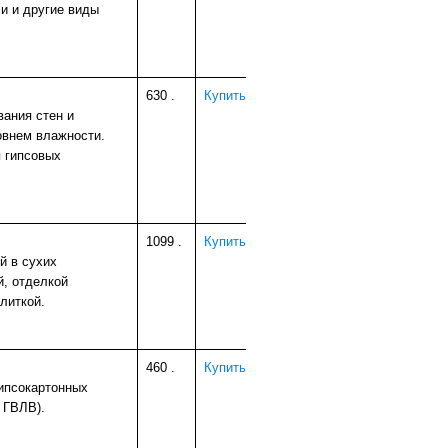
и и другие виды
630
.
Купить
ания стен и
овнем влажности.
 гипсовых
1099
.
Купить
й в сухих
й, отделкой
литкой.
460
.
Купить
гипсокартонных
 ГВЛВ).