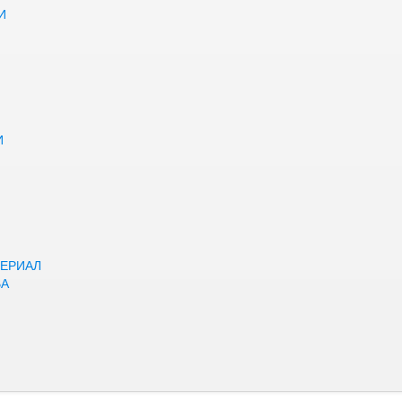
И
И
ЕРИАЛ
ВА