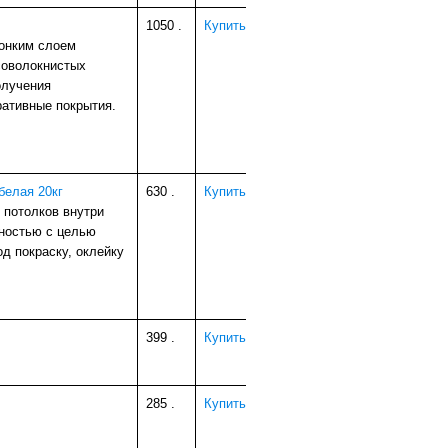
1050
.
Купить
онким слоем
соволокнистых
олучения
ративные покрытия.
белая 20кг
630
.
Купить
 потолков внутри
ностью с целью
д покраску, оклейку
399
.
Купить
285
.
Купить