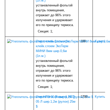
(1п.м.)
ПЛИТКА-КАФЕЛЬ
установленный фольгой
СТЕКЛО
внутрь помещения,
ЛИСТОВОЙ ГИПСОВЫЙ МАТЕРИАЛ
отражает до 96% этого
БЛОКИ ДЛЯ СТРОИТЕЛЬСТВА
излучения и удерживает
МЕТИЗЫ
его по принципу термоса.
КРАСКА
Тюбинги, ледянки
Секция: 1;
УЦЕНКА
Наши ПРОЕКТЫ
Утеплитель фольгир.с
180
.
Купить
клейк.слоем ЭкоТерм
МИНИ 8мм шир.0,6м
(1п.м.)
установленный фольгой
внутрь помещения,
отражает до 96% этого
излучения и удерживает
его по принципу термоса.
Секция: 1;
Утеплитель фольгир.НПЭ
1799
.
Купить
05 Л шир.1,2м (рулон) 25м
$