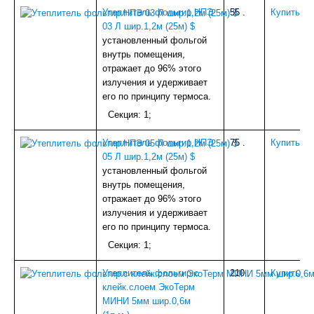
ГРУНТОВКА, БЕТОНКОНТАКТ, МАСТИКА
Утеплитель фольгир.НПЭ
55
.
Купить
КАРНИЗЫ
03 Л шир.1,2м (25м) $
ЭЛЕКТРИКА
установленный фольгой
ОБОИ
внутрь помещения,
Фото-обои
отражает до 96% этого
ИНСТРУМЕНТ
излучения и удерживает
РАСТВОРИТЕЛИ, АНТИСЕПТИКИ
его по принципу термоса.
ПОТОЛОЧНОЕ ПВХ (ПЛИТКА,РОЗЕТКИ,УГ.ЭЛ)
Секция: 1;
АЛЮМИНИЙ
НАПОЛЬНОЕ (ПОРОГИ)
Утеплитель фольгир.НПЭ
75
.
Купить
УПЛОТНИТЕЛИ,УТЕПЛИТЕЛИ
05 Л шир.1,2м (25м) $
МОЗАИКА,ФАРТУКИ
установленный фольгой
ГЕРМЕТИКИ
внутрь помещения,
ШТОРЫ
отражает до 96% этого
СКОТЧИ,ЛЕНТЫ КЛЕЯЩИЕ
излучения и удерживает
ГАЗОВОЕ
его по принципу термоса.
МАСЛА, СМАЗКИ
Секция: 1;
СВАРОЧ.ПРИНАДЛЕЖНОСТИ
ШПАТЛЕВКА
Утеплитель фольгир.с
210
.
Купить
ВЕНТИЛЯЦИЯ
клейк.слоем ЭкоТерм
Мебельная отделка
МИНИ 5мм шир.0,6м
МЕТАЛЛОРУКАВА