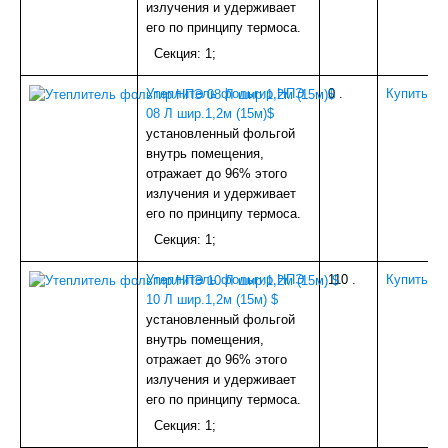
излучения и удерживает
ИЗОЛЯЦИЯ
его по принципу термоса.
БЕТОНОСМЕСИТЕЛИ
Секция: 1;
КОЗЫРЬКИ
СЫПУЧИЕ МАТЕРИАЛЫ
Утеплитель фольгир.НПЭ
0
.
Купить
ПАНЕЛИ ПВХ,МДФ
08 Л шир.1,2м (15м)$
А/Ц ИЗДЕЛИЯ
установленный фольгой
ДЕРЕВ.ИЗДЕЛИЯ
внутрь помещения,
УТЕПЛИТЕЛЬ
отражает до 96% этого
НАПОЛЬНОЕ ПВХ (доборка)
излучения и удерживает
САДОВОЕ
его по принципу термоса.
ДВЕРИ И КОМПЛ.
ВОДОСТОЧКА ПЛАСТИК
Секция: 1;
ТЕПЛИЦЫ,ПАРНИКИ
МЕТАЛЛ
Утеплитель фольгир.НПЭ
110
.
Купить
СЕТКА
10 Л шир.1,2м (15м) $
НАПОЛЬНЫЙ ОТДЕЛОЧНЫЙ МАТЕРИАЛ
установленный фольгой
ВОДОСТОЧКА ОЦИНК.
внутрь помещения,
ПОТОЛОЧНОЕ ПВХ (плинтуса,уголки)
отражает до 96% этого
КРОВЛЯ и КОМПЛЕКТУЮЩИЕ
излучения и удерживает
ПЛИТКА ТРОТУАРНАЯ
его по принципу термоса.
СПЕЦОДЕЖДА и СИЗ
Секция: 1;
ПЛЕНКА С/КЛ