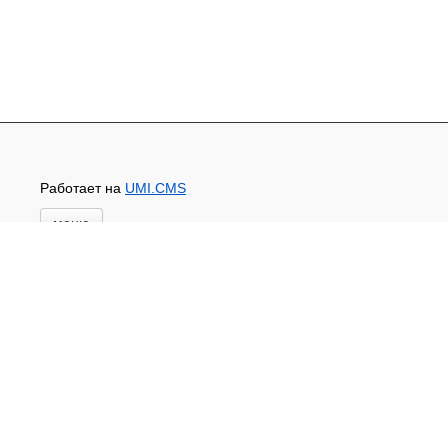
Работает на
UMI.CMS
меню
Главная
Новости и акции
Доставка и оплата
Контакты
ПЕРЕЧЕНЬ УСЛУГ
Каталог
ГИДРОИЗОЛЯЦИЯ БЕТОНА
КЛЕИ
ОБРАБОТКА ПОВЕРХНОСТЕЙ, ДЕРЕВА
НОВОГОДНЕЕ