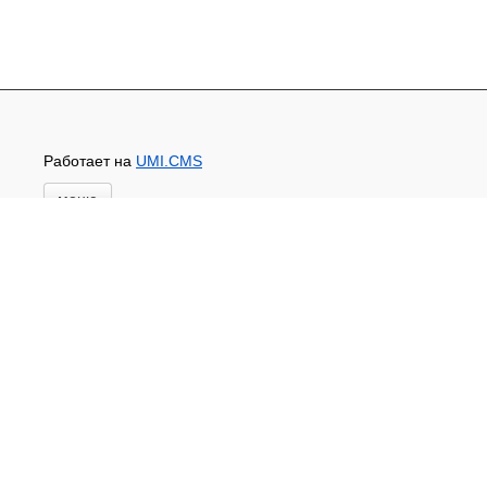
Работает на
UMI.CMS
меню
Главная
Новости и акции
Доставка и оплата
Контакты
ПЕРЕЧЕНЬ УСЛУГ
Каталог
ГИДРОИЗОЛЯЦИЯ БЕТОНА
КЛЕИ
ОБРАБОТКА ПОВЕРХНОСТЕЙ, ДЕРЕВА
НОВОГОДНЕЕ
Туризм и отдых
САДОВЫЙ ИНВЕНТАРЬ