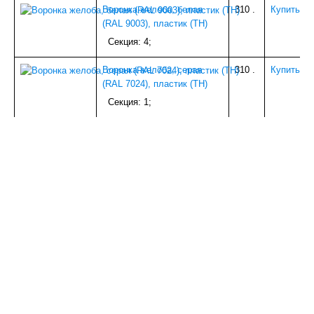
Воронка желоба, белая
310
.
Купить
ИЗОЛЯЦИЯ
(RAL 9003), пластик (ТН)
БЕТОНОСМЕСИТЕЛИ
КОЗЫРЬКИ
Секция: 4;
СЫПУЧИЕ МАТЕРИАЛЫ
ПАНЕЛИ ПВХ,МДФ
Воронка желоба, серая
310
.
Купить
А/Ц ИЗДЕЛИЯ
(RAL 7024), пластик (ТН)
ДЕРЕВ.ИЗДЕЛИЯ
Секция: 1;
УТЕПЛИТЕЛЬ
НАПОЛЬНОЕ ПВХ (доборка)
САДОВОЕ
ДВЕРИ И КОМПЛ.
ВОДОСТОЧКА ПЛАСТИК
ТЕПЛИЦЫ,ПАРНИКИ
МЕТАЛЛ
СЕТКА
НАПОЛЬНЫЙ ОТДЕЛОЧНЫЙ МАТЕРИАЛ
ВОДОСТОЧКА ОЦИНК.
ПОТОЛОЧНОЕ ПВХ (плинтуса,уголки)
КРОВЛЯ и КОМПЛЕКТУЮЩИЕ
ПЛИТКА ТРОТУАРНАЯ
СПЕЦОДЕЖДА и СИЗ
ПЛЕНКА С/КЛ